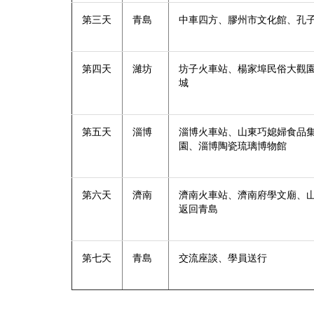
第三天
青島
中車四方、膠州市文化館、孔
第四天
濰坊
坊子火車站、楊家埠民俗大觀
城
第五天
淄博
淄博火車站、山東巧媳婦食品
園、淄博陶瓷琉璃博物館
第六天
濟南
濟南火車站、濟南府學文廟、
返回青島
第七天
青島
交流座談、學員送行