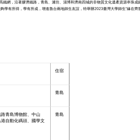
”高鐵網，沿著膠濟鐵路，青島、濰坊、淄博和濟南四城的非物質文化遺產資源串珠成
學有所得，學有所成，增進魯台兩地師生友誼，特舉辦2023臺灣大學師生“緣在齊
住宿
青島
鐵路青島博物館、中山
青島
島港自動化碼頭、國學文