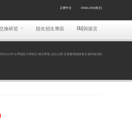
正體中文
ENGLISH(英文)
交換研習
陸生招生專區
FAQ與留言
島濱海學院2023年台灣地區大學師生“緣在齊魯 品位山東”沿著膠濟鐵路看非遺研修活動
動