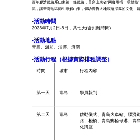
百年膠濟鐵路系山東第一條鐵路，貫穿山東省“兩縱兩橫一環雙核
流，讓臺灣地區師生瞭解山東，體驗齊魯大地底蘊深厚的文化，能夠
-活動時間
2023年7月2日-8日，共七天(含到離時間)
-活動地點
青島、濰坊、淄博、濟南
-活動行程（根據實際排程調整）
時間
城市
行程內容
第一天
青島
學員報到
第二天
青島
啟動儀式、青島火車站、膠濟
路、棧橋、青島郵輪母港、青
化講座