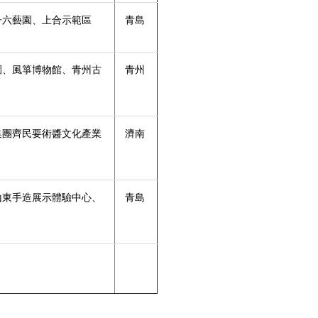
子六藝園、上合示範區
青島
園、風箏博物館、青州古
青州
集團齊民要術醬文化產業
濟南
山東手造展示體驗中心、
青島