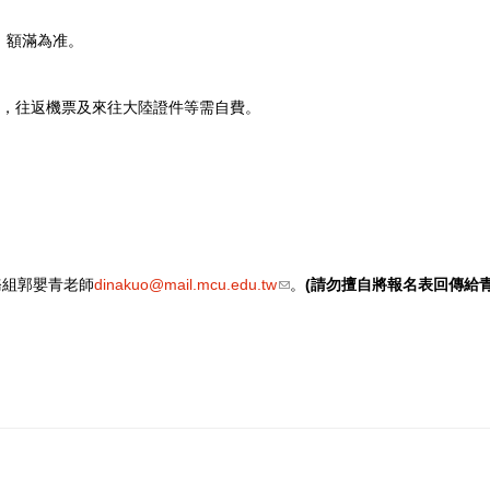
，額滿為准。
)，往返機票及來往大陸證件等需自費。
務組郭嬰青老師
dinakuo@mail.mcu.edu.tw
(link sends e-mail)
。
(請勿擅自將報名表回傳給