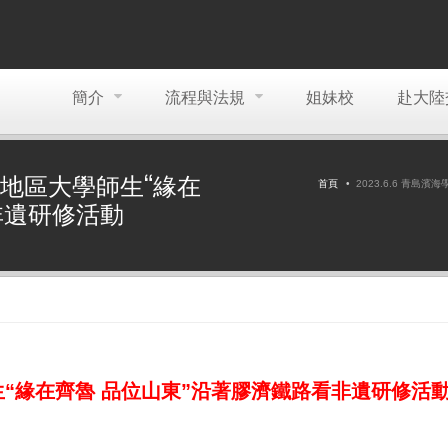
簡介
流程與法規
姐妹校
赴大陸
年台灣地區大學師生“緣在
首頁
2023.6.6 青
非遺研修活動
生“緣在齊魯 品位山東”沿著膠濟鐵路看非遺研修活