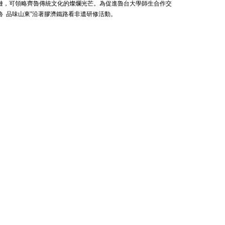
鏈，可領略齊魯傳統文化的燦爛光芒。為促進魯台大學師生合作交
魯 品味山東”沿著膠濟鐵路看非遺研修活動。