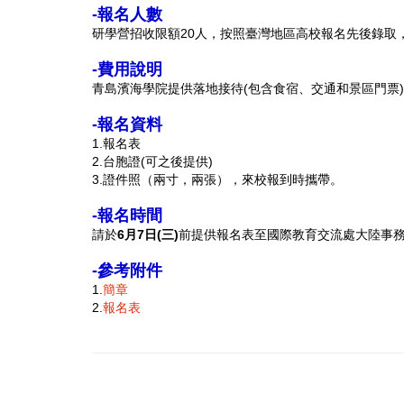
-報名人數
研學營招收限額20人，按照臺灣地區高校報名先後錄取
-費用說明
青島濱海學院提供落地接待(包含食宿、交通和景區門票
-報名資料
1.報名表
2.台胞證(可之後提供)
3.證件照（兩寸，兩張），來校報到時攜帶。
-報名時間
請於
6月7日(三)
前提供報名表至國際教育交流處大陸事
-參考附件
1.
簡章
2.
報名表