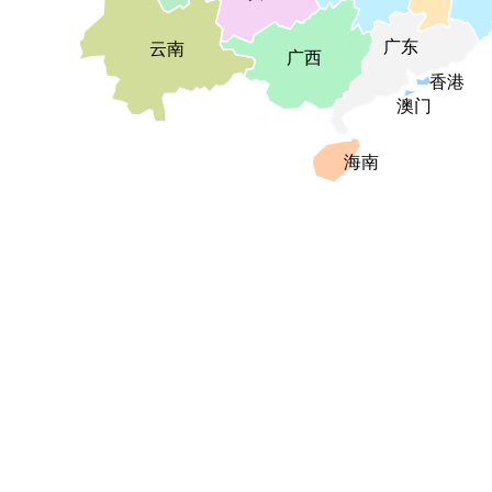
广东
云南
广西
香港
澳门
海南