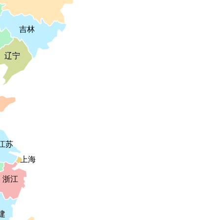
吉林
辽宁
江苏
上海
浙江
建