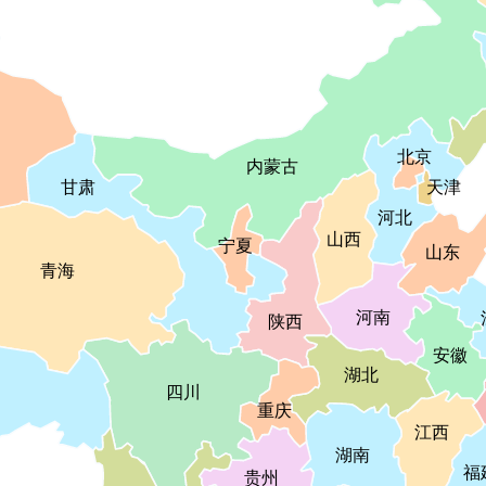
北京
内蒙古
天津
甘肃
河北
山西
宁夏
山东
青海
河南
陕西
安徽
湖北
四川
重庆
江西
湖南
福
贵州