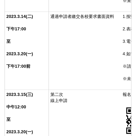
※未提
2023.3.14(
二)
通過申請者繳交各校要求書面資料
1.按
下午17:00
2.表
至
3.電
2023.3.20(
一)
4.如
下午17:00前
※請詳
※未提
2023.3.15(
三)
第二次
報名請掃
線上申請
中午12:00
至
2023.3.20(
一)