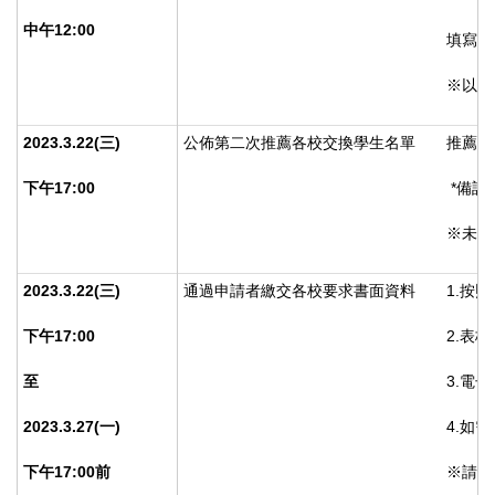
中午12:00
填寫報
※以上
2023.3.22(
三)
公佈第二次推薦各校交換學生名單
推薦交
下午17:00
*備註:
※未提
2023.3.22(
三)
通過申請者繳交各校要求書面資料
1.按
下午17:00
2.表
至
3.電
2023.3.27(
一)
4.如
下午17:00前
※請詳